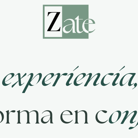
experiencia
a
on
orma en c