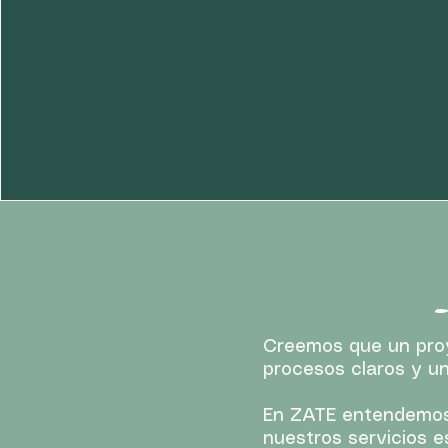
Creemos que un proy
procesos claros y un
En ZATE entendemos 
nuestros servicios 