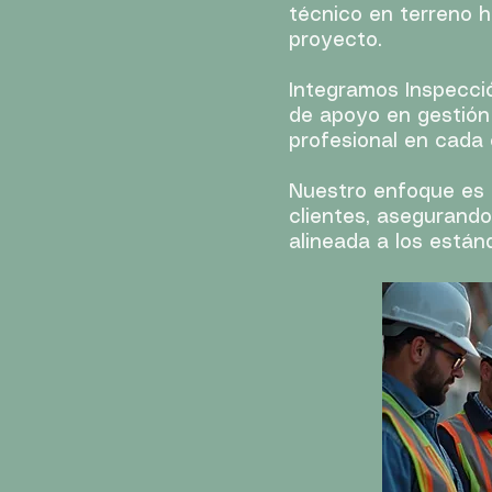
técnico en terreno h
proyecto.​
Integramos Inspecció
de apoyo en gestión 
profesional en cada 
Nuestro enfoque es c
clientes, asegurando
alineada a los están