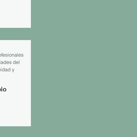
ofesionales
dades del
uidad y
pio