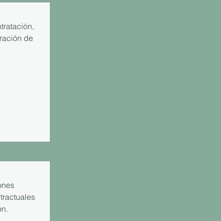
tratación,
tración de
ones
tractuales
ón.