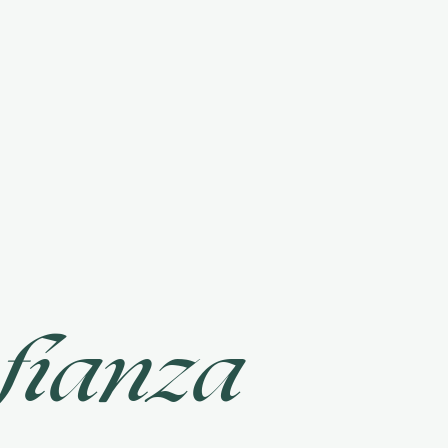
,
fianza