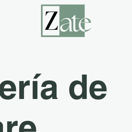
ería de
are